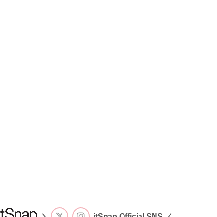
＼
itSnap Official SNS ／