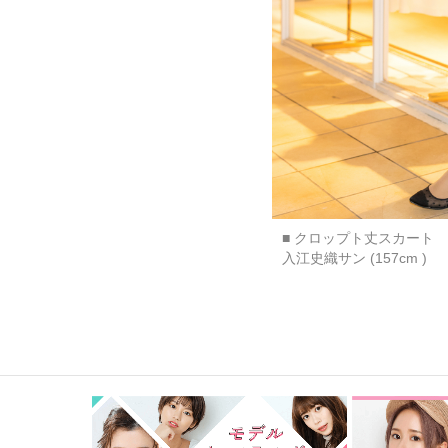
■ クロップト丈スカート
入江史織サン (157cm )