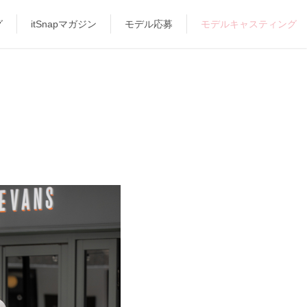
グ
itSnapマガジン
モデル応募
モデルキャスティング