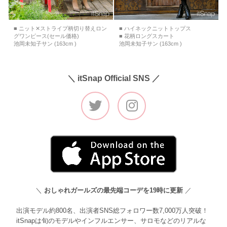
■ ニット✕ストライプ柄切り替えロン
■ ハイネックニットトップス
グワンピース(セール価格)
■ 花柄ロングスカート
池岡未知子サン (163cm )
池岡未知子サン (163cm )
＼ itSnap Official SNS ／
＼
おしゃれガールズの最先端コーデを19時に更新
／
出演モデル約800名、出演者SNS総フォロワー数7,000万人突破！
itSnapは旬のモデルやインフルエンサー、サロモなどのリアルな