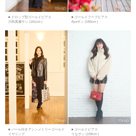
■ ドロップ型ゴールドピアス
■ ゴールドフープピアス
川田真優サン (161cm )
Ayaサン (160cm )
■ パール付きアシンメトリーゴールド
■ ゴールドピアス
イヤリング
りなサン (158cm )