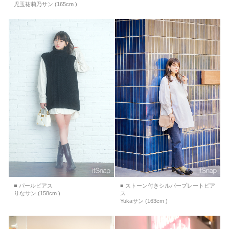
児玉祐莉乃サン (165cm )
■ パールピアス
■ ストーン付きシルバープレートピア
りなサン (158cm )
ス
Yukaサン (163cm )