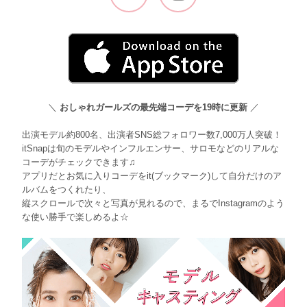
＼
おしゃれガールズの最先端コーデを19時に更新
／
出演モデル約800名、出演者SNS総フォロワー数7,000万人突破！
itSnapは旬のモデルやインフルエンサー、サロモなどのリアルな
コーデがチェックできます♫
アプリだとお気に入りコーデをit(ブックマーク)して自分だけのア
ルバムをつくれたり、
縦スクロールで次々と写真が見れるので、まるでInstagramのよう
な使い勝手で楽しめるよ☆