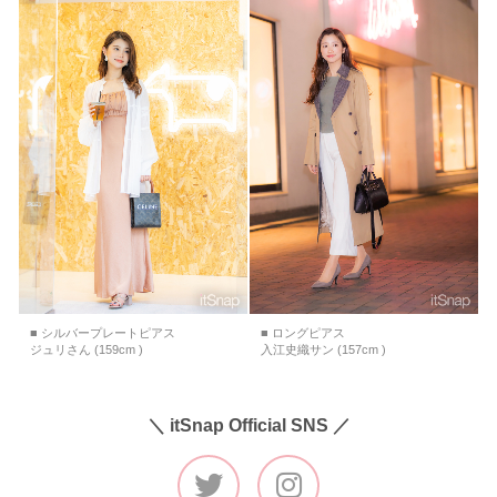
■ シルバープレートピアス
■ ロングピアス
ジュリさん (159cm )
入江史織サン (157cm )
＼ itSnap Official SNS ／