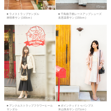
■ ラメストラップサンダル
■ 千鳥格子柄レースアップシューズ
林咲希サン (160cm )
友恵温香サン (150cm )
■ アンクルストラップフラワーヒール
■ ポインテッドトゥパンプス
サンダル
米山珠央サン (171cm )