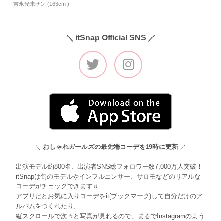
吉永光来サン (163cm )
＼ itSnap Official SNS ／
＼
おしゃれガールズの最先端コーデを19時に更新
／
出演モデル約800名、出演者SNS総フォロワー数7,000万人突破！
itSnapは旬のモデルやインフルエンサー、サロモなどのリアルな
コーデがチェックできます♫
アプリだとお気に入りコーデをit(ブックマーク)して自分だけのア
ルバムをつくれたり、
縦スクロールで次々と写真が見れるので、まるでInstagramのよう