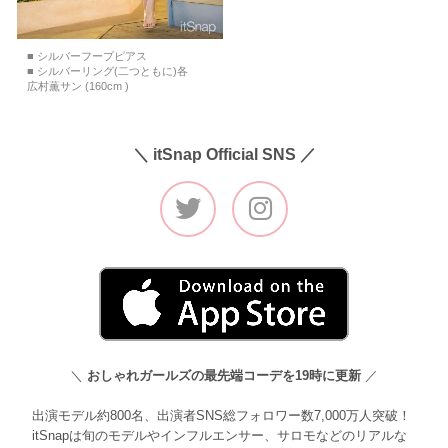
■ シルバーフープピアス
■ シルバーリング(二つともに)各
広村薫サン (160cm )
＼ itSnap Official SNS ／
＼
おしゃれガールズの最先端コーデを19時に更新
／
出演モデル約800名、出演者SNS総フォロワー数7,000万人突破！
itSnapは旬のモデルやインフルエンサー、サロモなどのリアルな