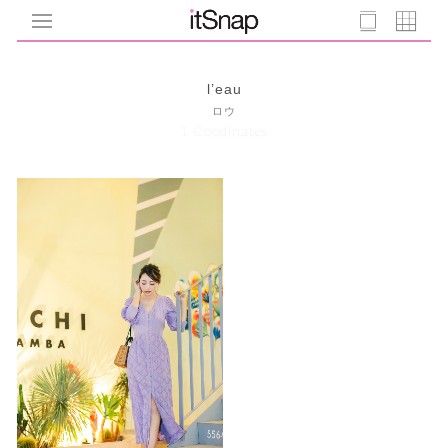
l’eau
ロウ
1 Coodinates