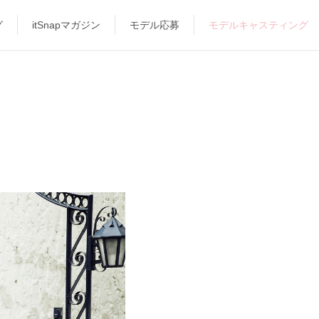
グ
itSnapマガジン
モデル応募
モデルキャスティング