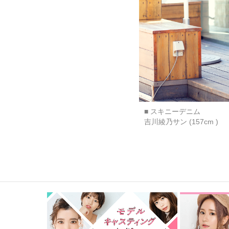
■ スキニーデニム
吉川綾乃サン (157cm )