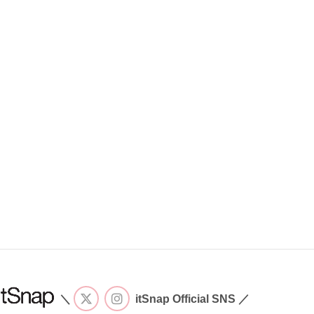
＼
itSnap Official SNS ／