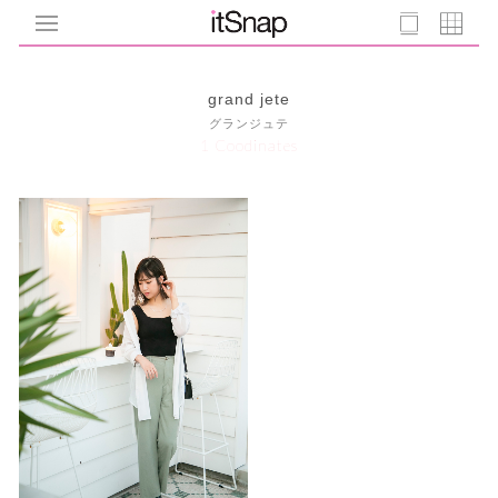
grand jete
グランジュテ
1 Coodinates