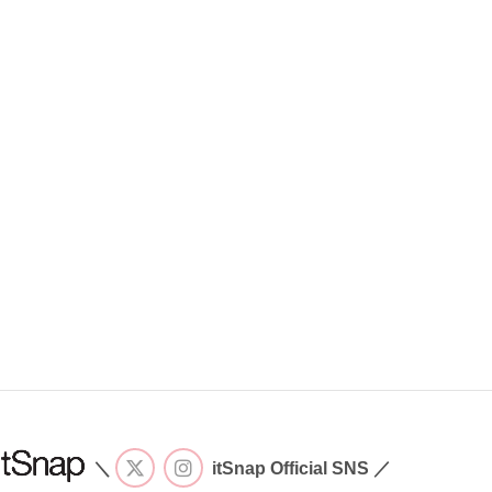
＼
itSnap Official SNS ／