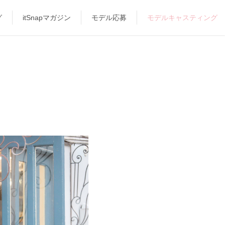
グ
itSnapマガジン
モデル応募
モデルキャスティング