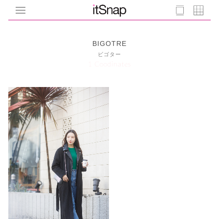
BIGOTRE
ビゴター
1 Coodinates