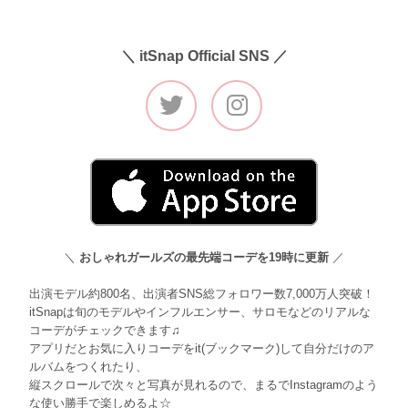
＼ itSnap Official SNS ／
＼
おしゃれガールズの最先端コーデを19時に更新
／
出演モデル約800名、出演者SNS総フォロワー数7,000万人突破！
itSnapは旬のモデルやインフルエンサー、サロモなどのリアルな
コーデがチェックできます♫
アプリだとお気に入りコーデをit(ブックマーク)して自分だけのア
ルバムをつくれたり、
縦スクロールで次々と写真が見れるので、まるでInstagramのよう
な使い勝手で楽しめるよ☆