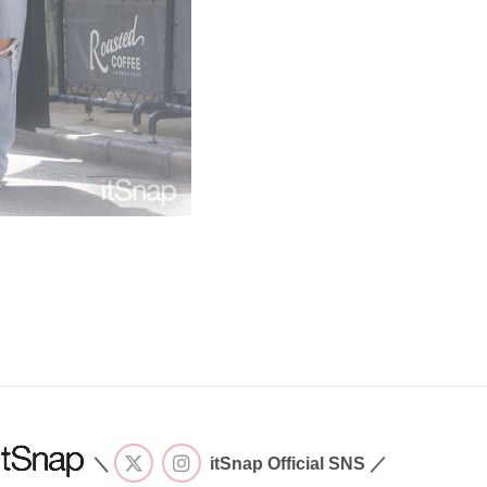
＼
itSnap Official SNS ／