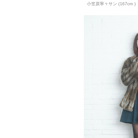
小笠原寧々サン (167cm )