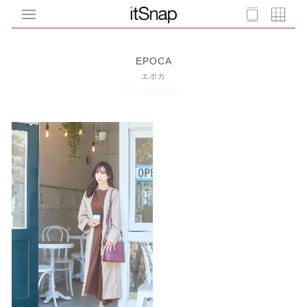
EPOCA
エポカ
1 Coodinates