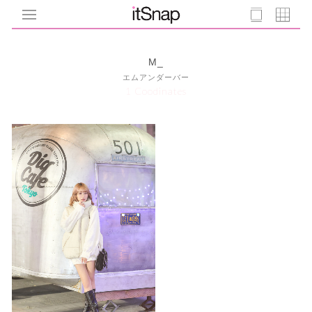
M_
エムアンダーバー
1 Coodinates