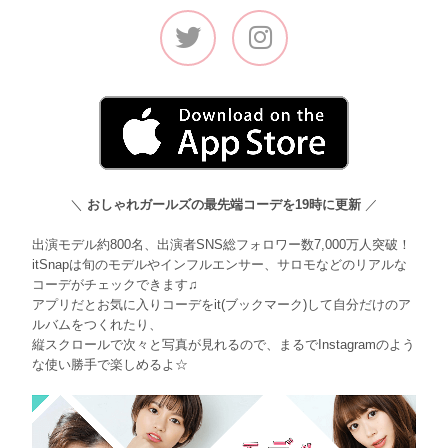
＼
おしゃれガールズの最先端コーデを19時に更新
／
出演モデル約800名、出演者SNS総フォロワー数7,000万人突破！
itSnapは旬のモデルやインフルエンサー、サロモなどのリアルな
コーデがチェックできます♫
アプリだとお気に入りコーデをit(ブックマーク)して自分だけのア
ルバムをつくれたり、
縦スクロールで次々と写真が見れるので、まるでInstagramのよう
な使い勝手で楽しめるよ☆