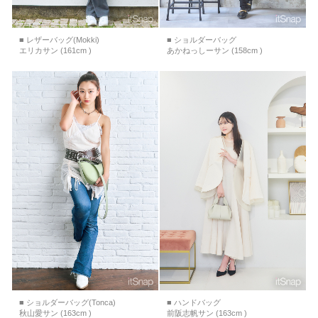
■ レザーバッグ(Mokki)
■ ショルダーバッグ
エリカサン (161cm )
あかねっしーサン (158cm )
■ ショルダーバッグ(Tonca)
■ ハンドバッグ
秋山愛サン (163cm )
前阪志帆サン (163cm )