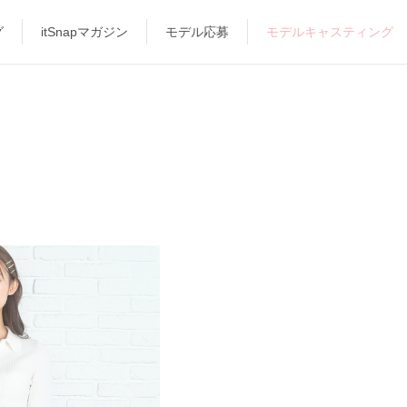
グ
itSnapマガジン
モデル応募
モデルキャスティング