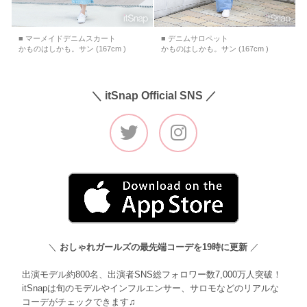
■ マーメイドデニムスカート
■ デニムサロペット
かものはしかも。サン (167cm )
かものはしかも。サン (167cm )
＼ itSnap Official SNS ／
＼
おしゃれガールズの最先端コーデを19時に更新
／
出演モデル約800名、出演者SNS総フォロワー数7,000万人突破！
itSnapは旬のモデルやインフルエンサー、サロモなどのリアルな
コーデがチェックできます♫