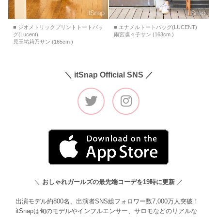
■ ジオメトリックプリントトートバッ
■ エナメルトートバッグ(LUCENT)
グ(Lucent)
雨宮凜々子サン (163cm )
児玉祐莉乃サン (165cm )
＼ itSnap Official SNS ／
＼
おしゃれガールズの最先端コーデを19時に更新
／
出演モデル約800名、出演者SNS総フォロワー数7,000万人突破！
itSnapは旬のモデルやインフルエンサー、サロモなどのリアルな