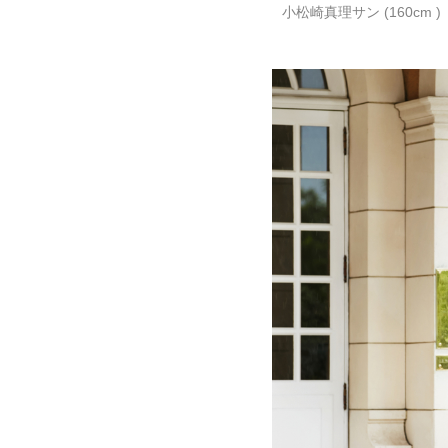
小松崎真理サン (160cm )