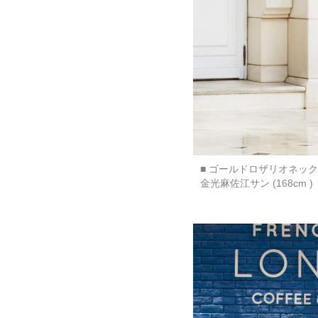
■ ゴールドロザリオネッ
金光麻佐江サン (168cm )