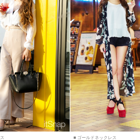
レス
■ ゴールドネックレス