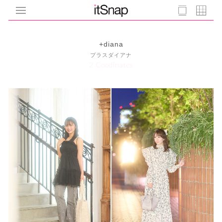
+diana
プラスダイアナ
2 Coodinates