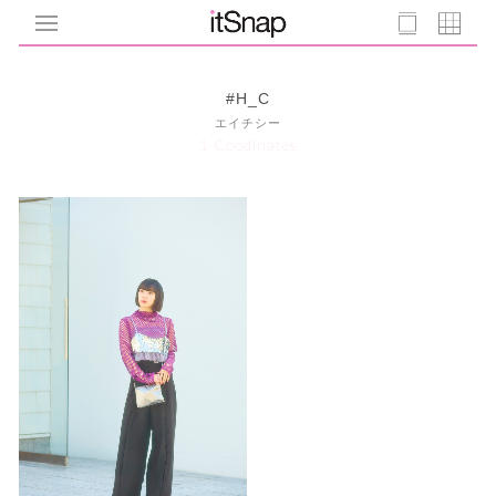
#H_C
エイチシー
1 Coodinates