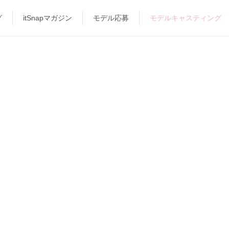
グ
itSnapマガジン
モデル応募
モデルキャスティング