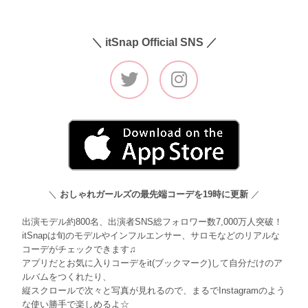
＼ itSnap Official SNS ／
＼
おしゃれガールズの最先端コーデを19時に更新
／
出演モデル約800名、出演者SNS総フォロワー数7,000万人突破！
itSnapは旬のモデルやインフルエンサー、サロモなどのリアルな
コーデがチェックできます♫
アプリだとお気に入りコーデをit(ブックマーク)して自分だけのア
ルバムをつくれたり、
縦スクロールで次々と写真が見れるので、まるでInstagramのよう
な使い勝手で楽しめるよ☆