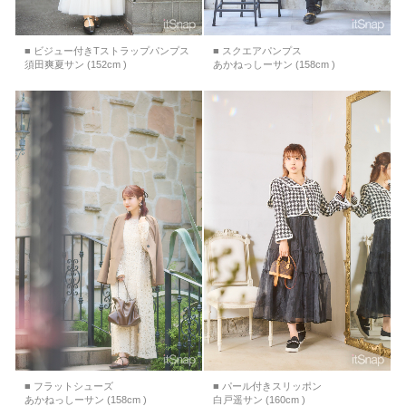
■ ビジュー付きTストラップパンプス
■ スクエアパンプス
須田爽夏サン (152cm )
あかねっしーサン (158cm )
■ フラットシューズ
■ パール付きスリッポン
あかねっしーサン (158cm )
白戸遥サン (160cm )