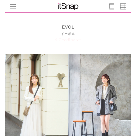
EVOL
イーボル
4 Coodinates