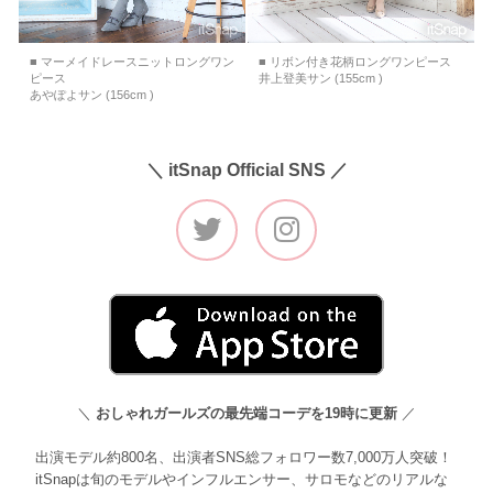
■ マーメイドレースニットロングワン
■ リボン付き花柄ロングワンピース
ピース
井上登美サン (155cm )
あやぽよサン (156cm )
＼ itSnap Official SNS ／
＼
おしゃれガールズの最先端コーデを19時に更新
／
出演モデル約800名、出演者SNS総フォロワー数7,000万人突破！
itSnapは旬のモデルやインフルエンサー、サロモなどのリアルな