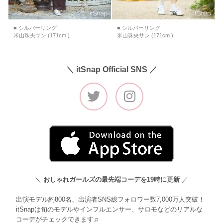
■ シルバーリング
■ シルバーリング
米山珠央サン (171cm )
米山珠央サン (171cm )
＼ itSnap Official SNS ／
＼
おしゃれガールズの最先端コーデを19時に更新
／
出演モデル約800名、出演者SNS総フォロワー数7,000万人突破！
itSnapは旬のモデルやインフルエンサー、サロモなどのリアルな
コーデがチェックできます♫