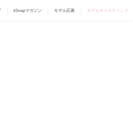
グ
itSnapマガジン
モデル応募
モデルキャスティング