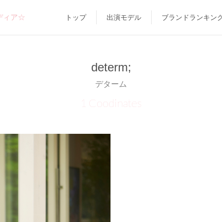
ディア☆
トップ
出演モデル
ブランドランキン
determ;
デターム
1 Coodinates