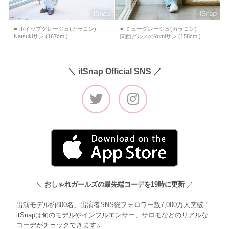
■ ホイップグレージュ(カラコン)
■ ミューグレージュ(カラコン)
Natsukiサン (167cm )
関西グルメのYumiサン (158cm )
＼ itSnap Official SNS ／
＼
おしゃれガールズの最先端コーデを19時に更新
／
出演モデル約800名、出演者SNS総フォロワー数7,000万人突破！
itSnapは旬のモデルやインフルエンサー、サロモなどのリアルな
コーデがチェックできます♫