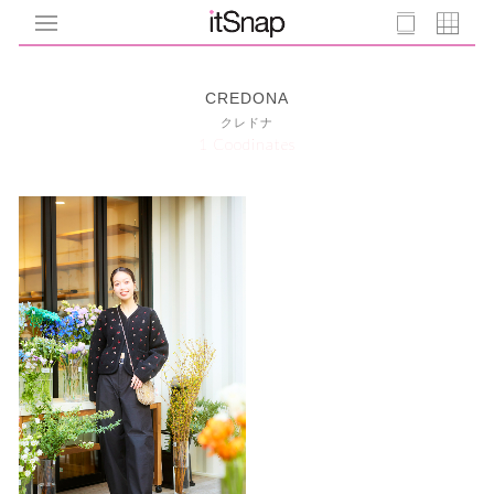
CREDONA
クレドナ
1 Coodinates