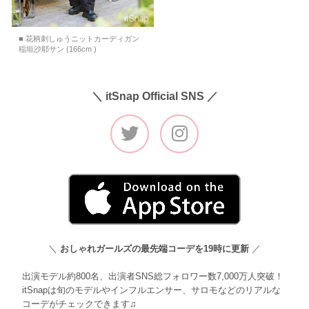
■ 花柄刺しゅうニットカーディガン
稲垣沙耶サン (166cm )
＼ itSnap Official SNS ／
＼
おしゃれガールズの最先端コーデを19時に更新
／
出演モデル約800名、出演者SNS総フォロワー数7,000万人突破！
itSnapは旬のモデルやインフルエンサー、サロモなどのリアルな
コーデがチェックできます♫