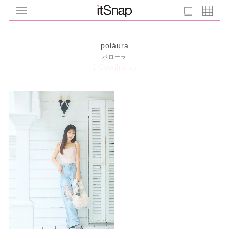
poláura
ポローラ
1 Coodinates