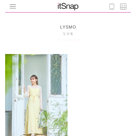
LYSMO
リスモ
1 Coodinates