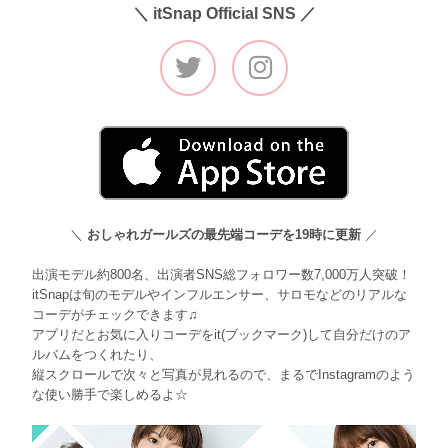
＼ itSnap Official SNS ／
＼
おしゃれガールズの最先端コーデを19時に更新
／
出演モデル約800名、出演者SNS総フォロワー数7,000万人突破！
itSnapは旬のモデルやインフルエンサー、サロモなどのリアルな
コーデがチェックできます♫
アプリだとお気に入りコーデをit(ブックマーク)して自分だけのア
ルバムをつくれたり、
縦スクロールで次々と写真が見れるので、まるでInstagramのよう
な使い勝手で楽しめるよ☆