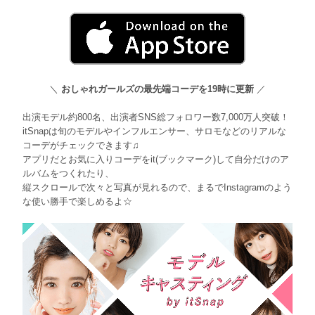
＼
おしゃれガールズの最先端コーデを19時に更新
／
出演モデル約800名、出演者SNS総フォロワー数7,000万人突破！
itSnapは旬のモデルやインフルエンサー、サロモなどのリアルな
コーデがチェックできます♫
アプリだとお気に入りコーデをit(ブックマーク)して自分だけのア
ルバムをつくれたり、
縦スクロールで次々と写真が見れるので、まるでInstagramのよう
な使い勝手で楽しめるよ☆