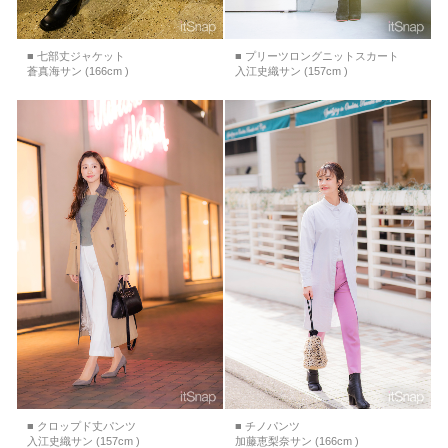
■ 七部丈ジャケット
■ プリーツロングニットスカート
蒼真海サン (166cm )
入江史織サン (157cm )
■ クロップド丈パンツ
■ チノパンツ
入江史織サン (157cm )
加藤恵梨奈サン (166cm )