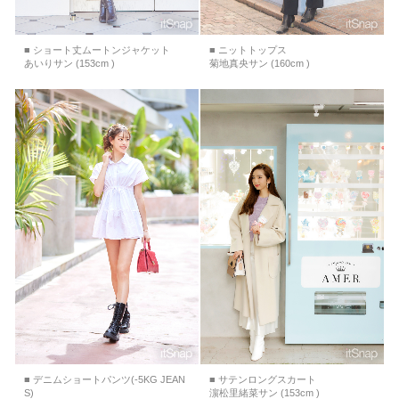
■ ショート丈ムートンジャケット
■ ニットトップス
あいりサン (153cm )
菊地真央サン (160cm )
■ デニムショートパンツ(-5KG JEAN
■ サテンロングスカート
S)
濵松里緒菜サン (153cm )