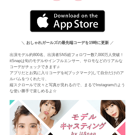
＼
おしゃれガールズの最先端コーデを19時に更新
／
出演モデル約800名、出演者SNS総フォロワー数7,000万人突破！
itSnapは旬のモデルやインフルエンサー、サロモなどのリアルな
コーデがチェックできます♫
アプリだとお気に入りコーデをit(ブックマーク)して自分だけのア
ルバムをつくれたり、
縦スクロールで次々と写真が見れるので、まるでInstagramのよう
な使い勝手で楽しめるよ☆