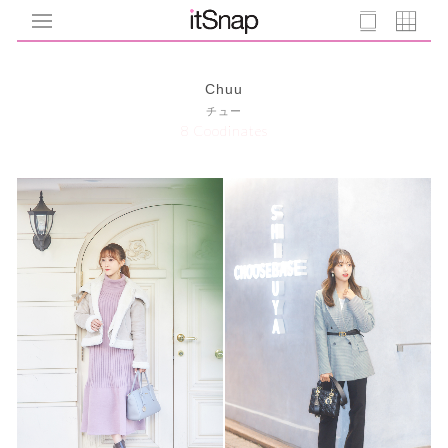
Chuu
チュー
8 Coodinates