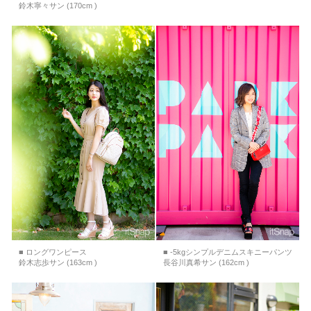
鈴木寧々サン (170cm )
■ ロングワンピース
■ -5kgシンプルデニムスキニーパンツ
鈴木志歩サン (163cm )
長谷川真希サン (162cm )