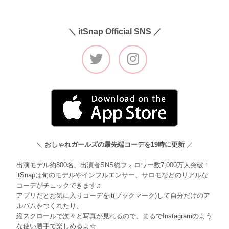
＼ itSnap Official SNS ／
＼
おしゃれガールズの最先端コーデを19時に更新
／
出演モデル約800名、出演者SNS総フォロワー数7,000万人突破！
itSnapは旬のモデルやインフルエンサー、サロモなどのリアルな
コーデがチェックできます♫
アプリだとお気に入りコーデをit(ブックマーク)して自分だけのア
ルバムをつくれたり、
縦スクロールで次々と写真が見れるので、まるでInstagramのよう
な使い勝手で楽しめるよ☆