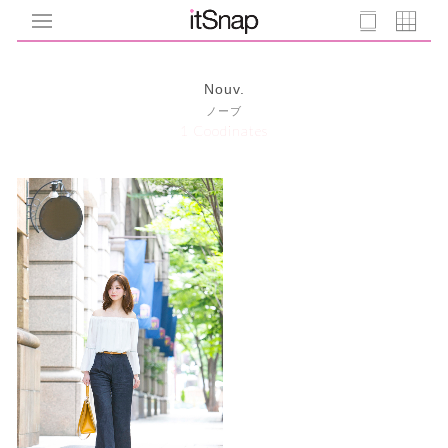
Nouv.
ノーブ
1 Coodinates