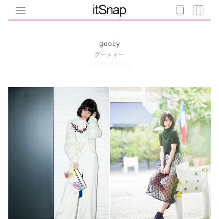
goocy
グースィー
2 Coodinates