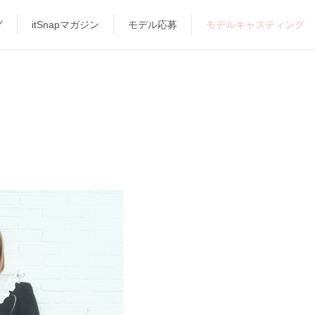
グ
itSnapマガジン
モデル応募
モデルキャスティング