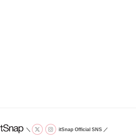
＼
itSnap Official SNS ／