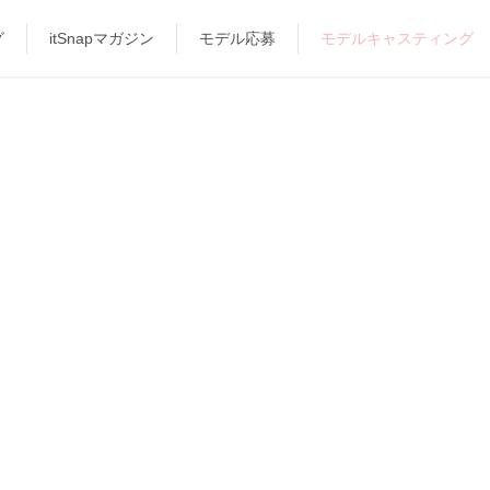
グ
itSnapマガジン
モデル応募
モデルキャスティング