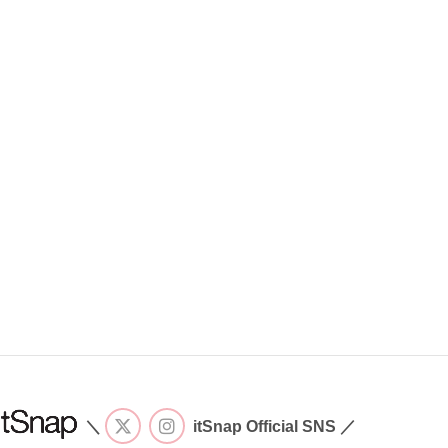
＼
itSnap Official SNS ／