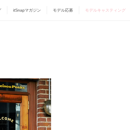
グ
itSnapマガジン
モデル応募
モデルキャスティング