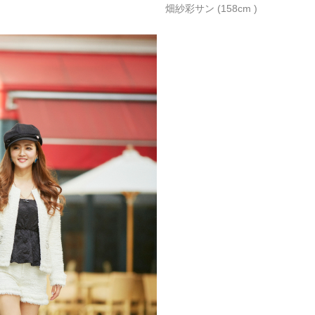
畑紗彩サン (158cm )