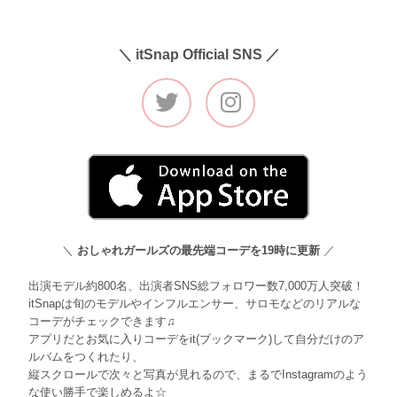
＼ itSnap Official SNS ／
＼
おしゃれガールズの最先端コーデを19時に更新
／
出演モデル約800名、出演者SNS総フォロワー数7,000万人突破！
itSnapは旬のモデルやインフルエンサー、サロモなどのリアルな
コーデがチェックできます♫
アプリだとお気に入りコーデをit(ブックマーク)して自分だけのア
ルバムをつくれたり、
縦スクロールで次々と写真が見れるので、まるでInstagramのよう
な使い勝手で楽しめるよ☆