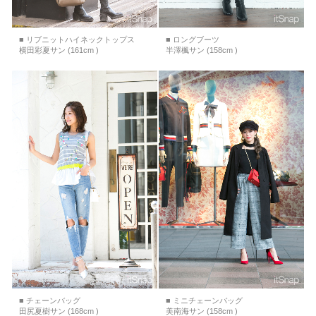
■ リブニットハイネックトップス
■ ロングブーツ
横田彩夏サン (161cm )
半澤楓サン (158cm )
■ チェーンバッグ
■ ミニチェーンバッグ
田尻夏樹サン (168cm )
美南海サン (158cm )