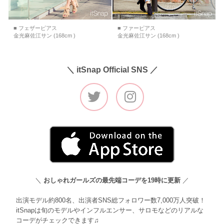
■ フェザーピアス
■ ファーピアス
金光麻佐江サン (168cm )
金光麻佐江サン (168cm )
＼ itSnap Official SNS ／
＼
おしゃれガールズの最先端コーデを19時に更新
／
出演モデル約800名、出演者SNS総フォロワー数7,000万人突破！
itSnapは旬のモデルやインフルエンサー、サロモなどのリアルな
コーデがチェックできます♫