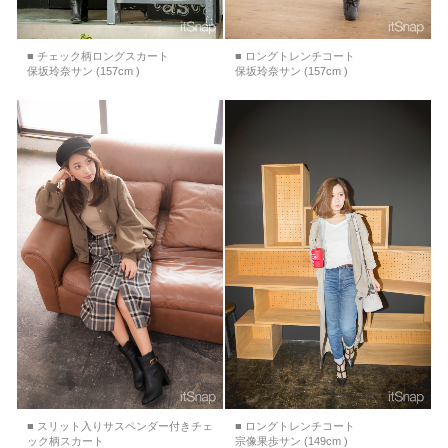
■ チェック柄ロングスカート
■ ロングトレンチコート
保坂玲奈サン (157cm )
保坂玲奈サン (157cm )
■ スリット入りサスペンダー付きチェ
■ ロングトレンチコート
ック柄スカート
宗像果歩サン (149cm )