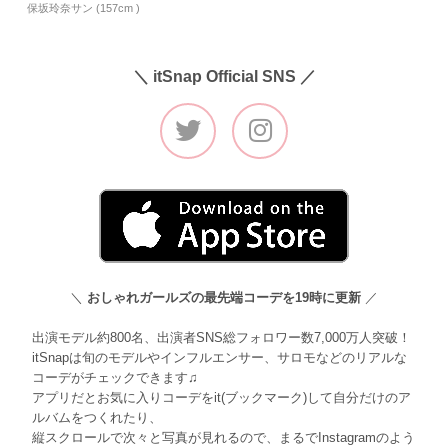
保坂玲奈サン (157cm )
＼ itSnap Official SNS ／
＼
おしゃれガールズの最先端コーデを19時に更新
／
出演モデル約800名、出演者SNS総フォロワー数7,000万人突破！
itSnapは旬のモデルやインフルエンサー、サロモなどのリアルな
コーデがチェックできます♫
アプリだとお気に入りコーデをit(ブックマーク)して自分だけのア
ルバムをつくれたり、
縦スクロールで次々と写真が見れるので、まるでInstagramのよう