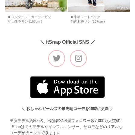
■ ロングニットカーディガン
■ 牛柄トートバッグ
初山生季サン (167cm )
竹内彩香サン (167cm )
＼ itSnap Official SNS ／
＼
おしゃれガールズの最先端コーデを19時に更新
／
出演モデル約800名、出演者SNS総フォロワー数7,000万人突破！
itSnapは旬のモデルやインフルエンサー、サロモなどのリアルな
コーデがチェックできます♫