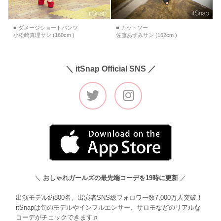
■ ダメージショートパンツ
■ カットソー
小松崎真理サン (160cm )
佐藤あずみサン (162cm )
＼ itSnap Official SNS ／
＼
おしゃれガールズの最先端コーデを19時に更新
／
出演モデル約800名、出演者SNS総フォロワー数7,000万人突破！
itSnapは旬のモデルやインフルエンサー、サロモなどのリアルな
コーデがチェックできます♫