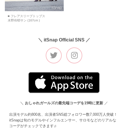
■ フレアスリーブトップス
水野伶耶サン (167cm )
＼ itSnap Official SNS ／
＼
おしゃれガールズの最先端コーデを19時に更新
／
出演モデル約800名、出演者SNS総フォロワー数7,000万人突破！
itSnapは旬のモデルやインフルエンサー、サロモなどのリアルな
コーデがチェックできます♫