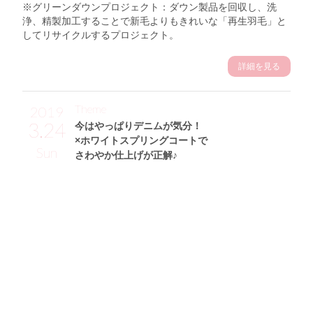
※グリーンダウンプロジェクト：ダウン製品を回収し、洗
浄、精製加工することで新毛よりもきれいな「再生羽毛」と
してリサイクルするプロジェクト。
詳細を見る
Theme
2019
3.24
今はやっぱりデニムが気分！
×ホワイトスプリングコートで
Sun
さわやか仕上げが正解♪
南美沙サン (165cm)
モデル