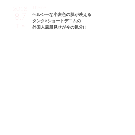
Theme
2018
8.7
ヘルシーな小麦色の肌が映える
タンク×ショートデニムの
Tue
外国人風肌見せが今の気分!!
南美沙サン (165cm)
モデル