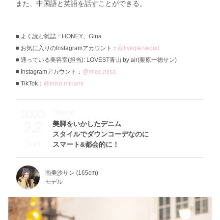
また、中国語と英語を話すことができる。
よく読む雑誌：HONEY、Gina
お気に入りのInstagramアカウント：
@liveglenwood
通っている美容室(担当): LOVEST青山 by air(栗原一徳サン)
Instagramアカウント：
@miee.misa
TikTok：
@misa.minami
Theme
2020
2.2
美脚をいかしたデニム
スタイルでダウンコーデなのに
Sun
スマート&都会的に！
南美沙サン (165cm)
モデル