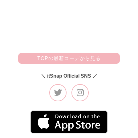
いて暖かいしタイトなシルエットで着やせ効果も。デニムは
自分でダメージを広げて、オリジナルのデザインにしてみた
んです♪ 合わせたブーツ(R&E)はスエード素材が◎。そして
BALENCIAGAのバッグ、三角の形が可愛くていろんな人から
ホメられます(笑)。」
TOPの最新コーデから見る
＼ itSnap Official SNS ／