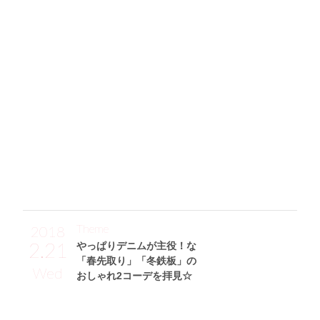
黒、白、デニムでまとめた夏全開の
肌見せコーデでセクシーに拍車✩
「今日は”スポーティーサマーガール”をテーマに、肌感たっ
ぷりの着こなしにしました！ トップスはスペインで購入し
たピタタンクで、シンプルできれいなラインが出ていい感
じ。合わせたハイウエストのショートデニム(SLY)は、カッ
トオフなのでより夏感とカジュアルさがアップ。そして、ち
ょっぴりエスニックなデザインにひかれたサンダルはESPER
ANZAのもので、肩からかけたロゴが可愛い白のミニバッグ
はBALENCIAGAで買いました♡」
Theme
2018
2.21
やっぱりデニムが主役！な
「春先取り」「冬鉄板」の
Wed
おしゃれ2コーデを拝見☆
南美沙サン (165cm)