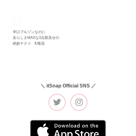
3.30
Wed
辛口ブルゾンなのに
女らしさMAXな3点肌見せの
絶妙テク☆ ft.唯花
＼ itSnap Official SNS ／