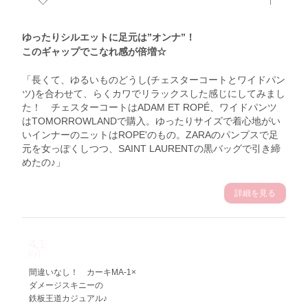
ゆったりシルエットに足元は”オンナ”！
このギャップでこなれ感が倍増☆
「長くて、ゆるいものどうし(チェスターコートとワイドパン
ツ)を合わせて、らくカワでリラックスした感じにしてみまし
た！ チェスターコートはADAM ET ROPÉ、ワイドパンツ
はTOMORROWLANDで購入。ゆったりサイズで着心地がい
いインナーのニットはROPE'のもの。ZARAのパンプスで足
元を女っぽくしつつ、SAINT LAURENTの黒バッグで引き締
めたの♪」
詳細を見る
4.1
Fri
間違いなし！ カーキMA-1×
ダメージスキニーの
鉄板王道カジュアル♪