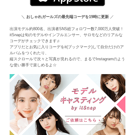
＼
おしゃれガールズの最先端コーデを19時に更新
／
出演モデル約800名、出演者SNS総フォロワー数7,000万人突破！
itSnapは旬のモデルやインフルエンサー、サロモなどのリアルな
コーデがチェックできます♫
アプリだとお気に入りコーデをit(ブックマーク)して自分だけのア
ルバムをつくれたり、
縦スクロールで次々と写真が見れるので、まるでInstagramのよう
な使い勝手で楽しめるよ☆