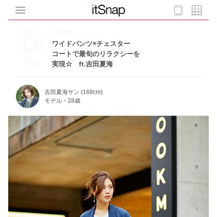
Theme
2016
3.31
ワイドパンツ×チェスター
コートで最旬のリラクシーを
Thu
実現☆ ft.吉田夏海
吉田夏海サン (168cm)
モデル・28歳