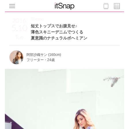
Theme
2016
5.10
短丈トップスでお腹見せ♪
薄色スキニーデニムでつくる
Tue
夏意識のナチュラルボヘミアン
阿部沙織サン (160cm)
フリーター・24歳