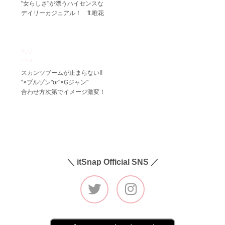
"女らしさ"が漂うハイセンスな
デイリーカジュアル！ ft.唯花
5.9
Mon
スカンツブームが止まらない!!
"×ブルゾン"or"×Gジャン"
合わせ方次第でイメージ激変！
＼ itSnap Official SNS ／