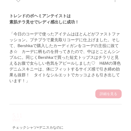
トレンドのボヘミアンテイストは
素肌チラ見せでレディ感出しに成功！
「今日のコーデで使ったアイテムはほとんどがファストファ
ッション。プチプラで夏先取りコーデに仕上げました。そし
て、Bershkaで購入したカーディガンをコーデの主役に抜て
き☆ カーデに柄ものを持ってきたので、中はとことんシン
プルに。同じくBershkaで買った短丈トップスはチラリと見
えるお腹で女らしい色気をアピールしました♡ H&Mの薄色
デニムスキニーは、体にフィットするサイズ感で引き締め効
果も抜群！ タイトなシルエットでカッコよさも引き出して
います！」
詳細を見る
5.11
Wed
チェックシャツ×デニスカなのに