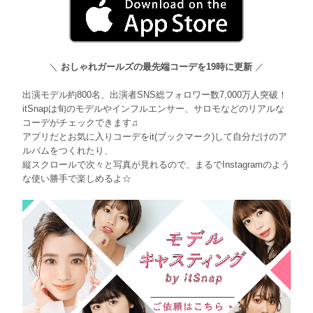
＼
おしゃれガールズの最先端コーデを19時に更新
／
出演モデル約800名、出演者SNS総フォロワー数7,000万人突破！
itSnapは旬のモデルやインフルエンサー、サロモなどのリアルな
コーデがチェックできます♫
アプリだとお気に入りコーデをit(ブックマーク)して自分だけのア
ルバムをつくれたり、
縦スクロールで次々と写真が見れるので、まるでInstagramのよう
な使い勝手で楽しめるよ☆