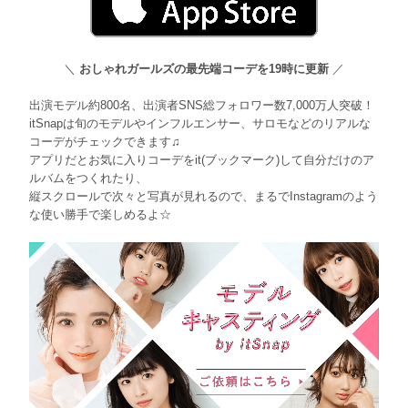
＼
おしゃれガールズの最先端コーデを19時に更新
／
出演モデル約800名、出演者SNS総フォロワー数7,000万人突破！
itSnapは旬のモデルやインフルエンサー、サロモなどのリアルな
コーデがチェックできます♫
アプリだとお気に入りコーデをit(ブックマーク)して自分だけのア
ルバムをつくれたり、
縦スクロールで次々と写真が見れるので、まるでInstagramのよう
な使い勝手で楽しめるよ☆