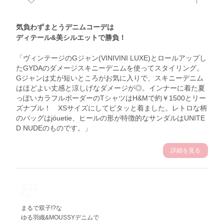
気負わずまとうデニムコーデは
ディテール&美シルエットで勝負！
「ヴィンテージのGジャン(VINIVINI LUXE)とロールアップし
たGYDAのダメージスキニーデニムを使ってスタイリング。
Gジャンは丈が短いところがお気に入りで、スキニーデニム
はほどよい丈感と涼しげなダメージが◎。インナーに着た夏
っぽいカラフルボーダーのTシャツはH&Mで約￥1500とリー
ズナブル！ XSサイズにしてピタッと着ました。レトロな柄
のバッグはjóuetie、ヒールの形が特徴的なサンダルはUNITE
D NUDEのものです。」
詳細を見る
5.13
Fri
まるで双子!?な
ゆる羽織&MOUSSYデニムで