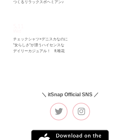
つくるリラックスボヘミアン♪
5.11
Wed
チェックシャツ×デニスカなのに
"女らしさ"が漂うハイセンスな
デイリーカジュアル！ ft.唯花
＼ itSnap Official SNS ／