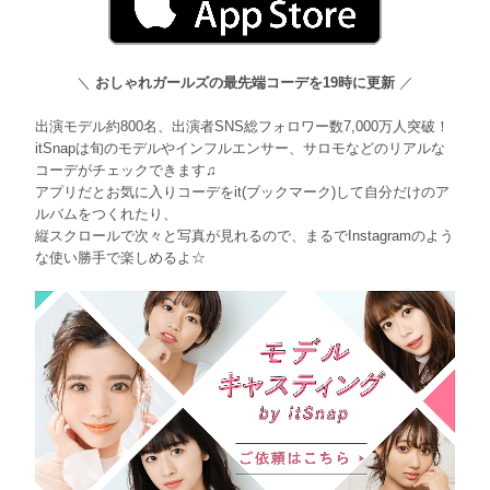
＼
おしゃれガールズの最先端コーデを19時に更新
／
出演モデル約800名、出演者SNS総フォロワー数7,000万人突破！
itSnapは旬のモデルやインフルエンサー、サロモなどのリアルな
コーデがチェックできます♫
アプリだとお気に入りコーデをit(ブックマーク)して自分だけのア
ルバムをつくれたり、
縦スクロールで次々と写真が見れるので、まるでInstagramのよう
な使い勝手で楽しめるよ☆