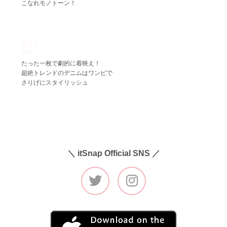
こなれモノトーン！
5.17
Tue
たった一枚で劇的に着映え！
超絶トレンドのデニムはワンピで
さりげにスタイリッシュ
＼ itSnap Official SNS ／