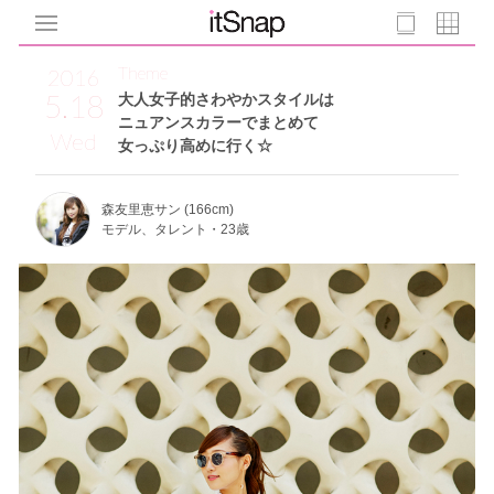
Theme
2016
5.18
大人女子的さわやかスタイルは
ニュアンスカラーでまとめて
Wed
女っぷり高めに行く☆
森友里恵サン (166cm)
モデル、タレント・23歳