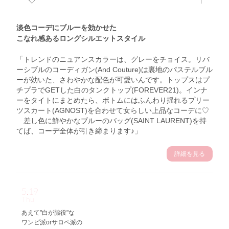
淡色コーデにブルーを効かせた
こなれ感あるロングシルエットスタイル
「トレンドのニュアンスカラーは、グレーをチョイス。リバ
ーシブルのコーディガン(And Couture)は裏地のパステルブル
ーが効いた、さわやかな配色が可愛いんです。トップスはプ
チプラでGETした白のタンクトップ(FOREVER21)。インナ
ーをタイトにまとめたら、ボトムにはふんわり揺れるプリー
ツスカート(AGNOST)を合わせて女らしい上品なコーデに♡
差し色に鮮やかなブルーのバッグ(SAINT LAURENT)を持
てば、コーデ全体が引き締まります♪」
詳細を見る
5.19
Thu
あえて"白が脇役"な
ワンピ派orサロペ派の