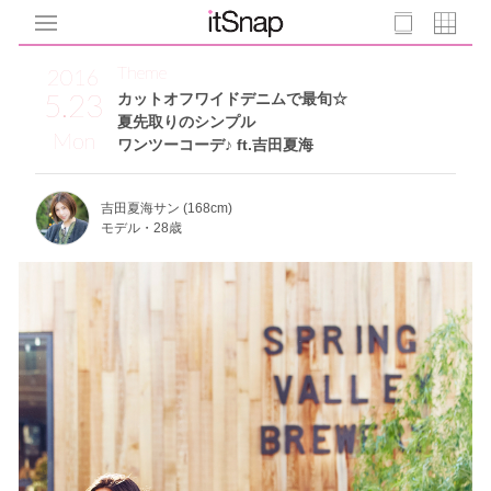
Theme
2016
5.23
カットオフワイドデニムで最旬☆
夏先取りのシンプル
Mon
ワンツーコーデ♪ ft.吉田夏海
吉田夏海サン (168cm)
モデル・28歳