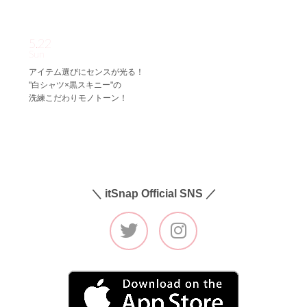
5.22
Sun
アイテム選びにセンスが光る！
"白シャツ×黒スキニー"の
洗練こだわりモノトーン！
＼ itSnap Official SNS ／