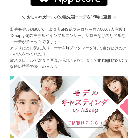
＼
おしゃれガールズの最先端コーデを19時に更新
／
出演モデル約800名、出演者SNS総フォロワー数7,000万人突破！
itSnapは旬のモデルやインフルエンサー、サロモなどのリアルな
コーデがチェックできます♫
アプリだとお気に入りコーデをit(ブックマーク)して自分だけのア
ルバムをつくれたり、
縦スクロールで次々と写真が見れるので、まるでInstagramのよう
な使い勝手で楽しめるよ☆