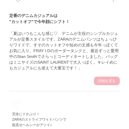
定番のデニムカジュアルは
"カットオフ"で今年顔にシフト！
「夏はいつもこんな感じ♡ デニムが主役のシンプルカジュ
アルが定番スタイルです。ZARAのデニムパンツはちょっぴ
りワイドで、すそのカットオフや短めの丈感も今年っぽくて
お気に入り。FRAY I.Dのボーダータンクと、最近ずっと愛用
中のStan Smithでさらっとコーディネートしました。バッグ
はミニサイズのSAINT LAURENTで大人っぽく。キレイめに
もカジュアルにも使えて大重宝です！」
詳細を見る
5.24
Tue
完全にドかぶり！
ZARAのストライプワイドパンツで
肌見せヘルシーがアツイ♪